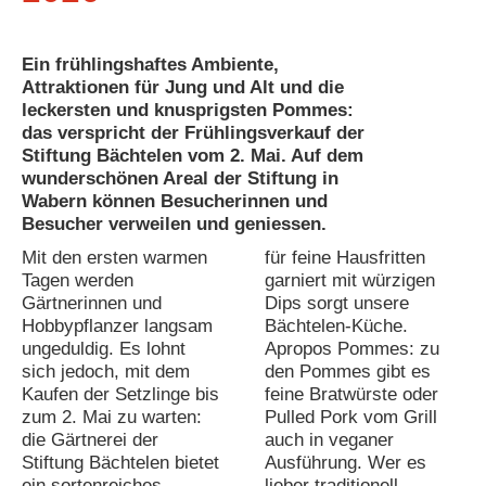
Ein frühlingshaftes Ambiente,
Attraktionen für Jung und Alt und die
leckersten und knusprigsten Pommes:
das verspricht der Frühlingsverkauf der
Stiftung Bächtelen vom 2. Mai. Auf dem
wunderschönen Areal der Stiftung in
Wabern können Besucherinnen und
Besucher verweilen und geniessen.
Mit den ersten warmen
für feine Hausfritten
Tagen werden
garniert mit würzigen
Gärtnerinnen und
Dips sorgt unsere
Hobbypflanzer langsam
Bächtelen-Küche.
ungeduldig. Es lohnt
Apropos Pommes: zu
sich jedoch, mit dem
den Pommes gibt es
Kaufen der Setzlinge bis
feine Bratwürste oder
zum 2. Mai zu warten:
Pulled Pork vom Grill
die Gärtnerei der
auch in veganer
Stiftung Bächtelen bietet
Ausführung. Wer es
ein sortenreiches
lieber traditionell